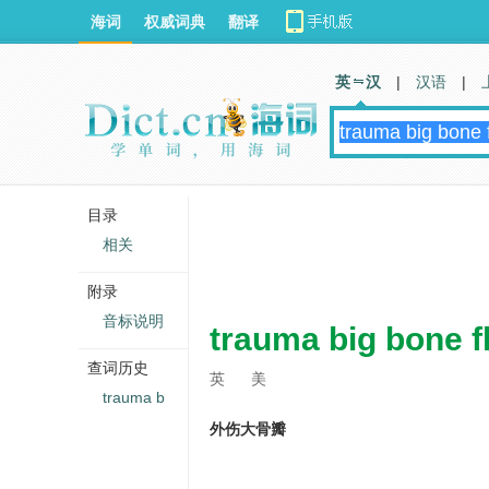
海词
权威词典
翻译
英 汉
|
汉语
|
目录
相关
附录
音标说明
trauma big bone f
查词历史
英
美
trauma b
外伤大骨瓣