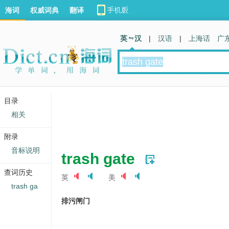
海词
权威词典
翻译
英 汉
|
汉语
|
上海话
广
目录
相关
附录
音标说明
trash gate
查词历史
英
美
trash ga
排污闸门