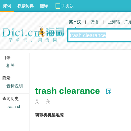
海词
权威词典
翻译
英 汉
|
汉语
|
上海话
广
目录
相关
附录
音标说明
trash clearance
查词历史
英
美
trash cl
耕耘机机架地隙