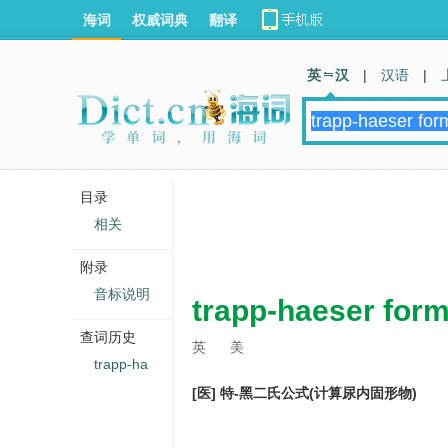
海词
权威词典
翻译
英 汉
|
汉语
|
目录
相关
附录
音标说明
trapp-haeser form
查词历史
英
美
trapp-ha
[医] 特-黑二氏公式(计算尿内固形物)