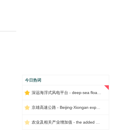
今日热词
深远海浮式风电平台 - deep-sea floating wind power platform
京雄高速公路 - Beijing-Xiongan expressway
农业及相关产业增加值 - the added value of agriculture and related industries