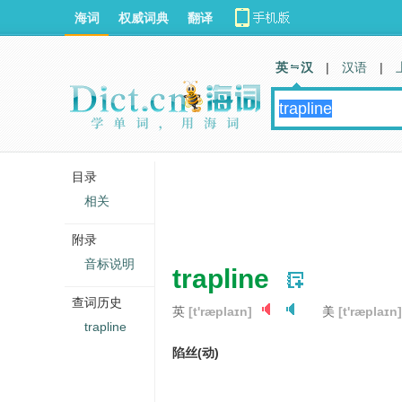
海词
权威词典
翻译
英 汉
|
汉语
|
目录
相关
附录
音标说明
trapline
查词历史
英
[t'ræplaɪn]
美
[t'ræplaɪn]
trapline
陷丝(动)