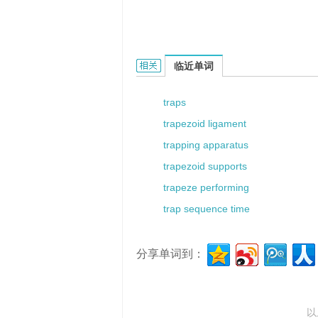
trapline的相关资料：
临近单词
traps
trapezoid ligament
trapping apparatus
trapezoid supports
trapeze performing
trap sequence time
分享单词到：
以