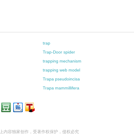
trap
Trap-Door spider
trapping mechanism
trapping web model
Trapa pseudoincisa
Trapa mammillifera
上内容独家创作，受
著作权
保护，侵权必究