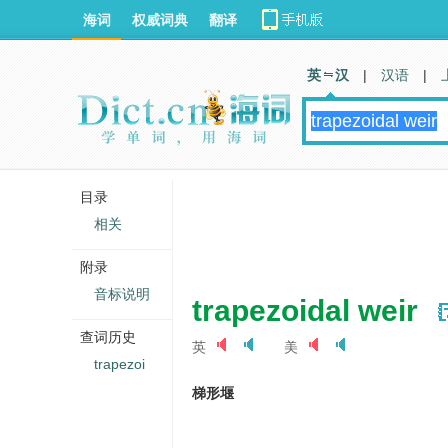
海词
权威词典
翻译
英 汉
|
汉语
|
目录
相关
附录
音标说明
trapezoidal weir
查词历史
英
美
trapezoi
梯形堰