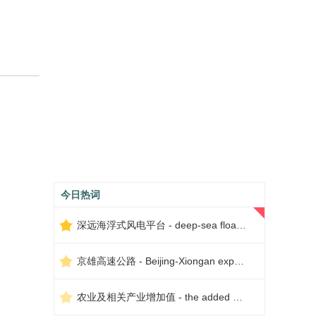
今日热词
深远海浮式风电平台 - deep-sea floating wind power platform
京雄高速公路 - Beijing-Xiongan expressway
农业及相关产业增加值 - the added value of agriculture and related industries