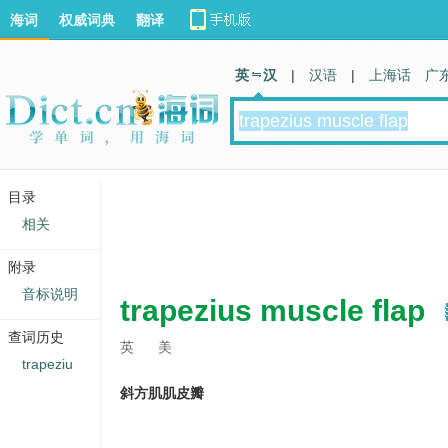
海词
权威词典
翻译
英 汉
|
汉语
|
上海话
广
目录
相关
附录
音标说明
trapezius muscle flap
查词历史
英
美
trapeziu
斜方肌肌皮瓣