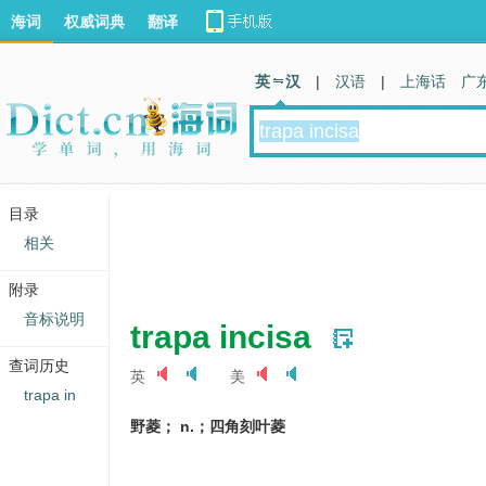
海词
权威词典
翻译
英 汉
|
汉语
|
上海话
广
目录
相关
附录
音标说明
trapa incisa
查词历史
英
美
trapa in
野菱； n.；四角刻叶菱