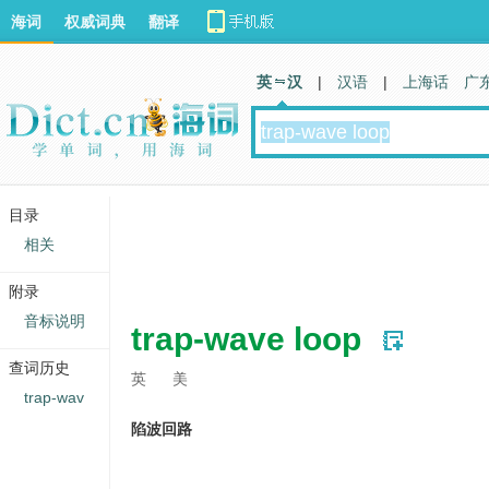
海词
权威词典
翻译
英 汉
|
汉语
|
上海话
广
目录
相关
附录
音标说明
trap-wave loop
查词历史
英
美
trap-wav
陷波回路