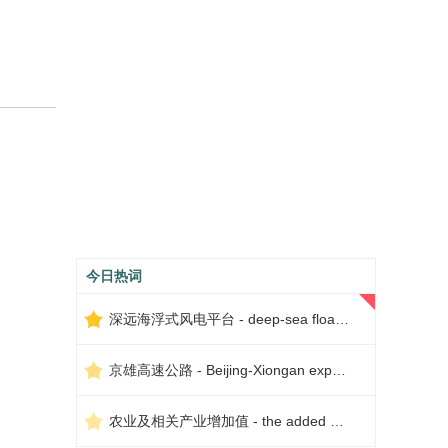
今日热词
深远海浮式风电平台 - deep-sea floating wind power platform
京雄高速公路 - Beijing-Xiongan expressway
农业及相关产业增加值 - the added value of agriculture and related industries