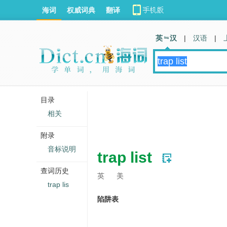
海词
权威词典
翻译
英 汉
|
汉语
|
目录
相关
附录
音标说明
trap list
查词历史
英
美
trap lis
陷阱表