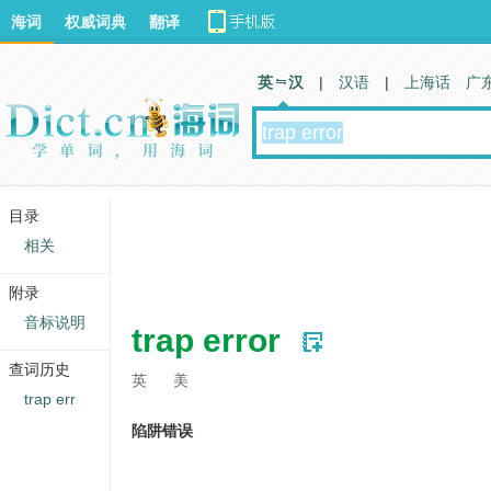
海词
权威词典
翻译
英 汉
|
汉语
|
上海话
广
目录
相关
附录
音标说明
trap error
查词历史
英
美
trap err
陷阱错误