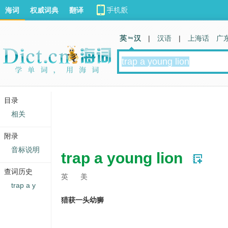
海词
权威词典
翻译
英 汉
|
汉语
|
上海话
广
目录
相关
附录
音标说明
trap a young lion
查词历史
英
美
trap a y
猎获一头幼狮