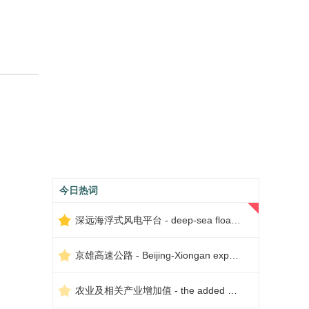
今日热词
深远海浮式风电平台 - deep-sea floating wind power platform
京雄高速公路 - Beijing-Xiongan expressway
农业及相关产业增加值 - the added value of agriculture and related industries