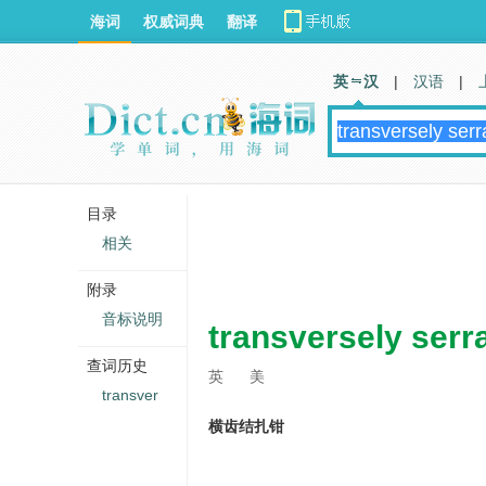
海词
权威词典
翻译
英 汉
|
汉语
|
目录
相关
附录
音标说明
transversely serra
查词历史
英
美
transver
横齿结扎钳