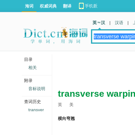
海词
权威词典
翻译
英 汉
|
汉语
|
目录
相关
附录
音标说明
transverse warpi
查词历史
英
美
transver
横向弯翘