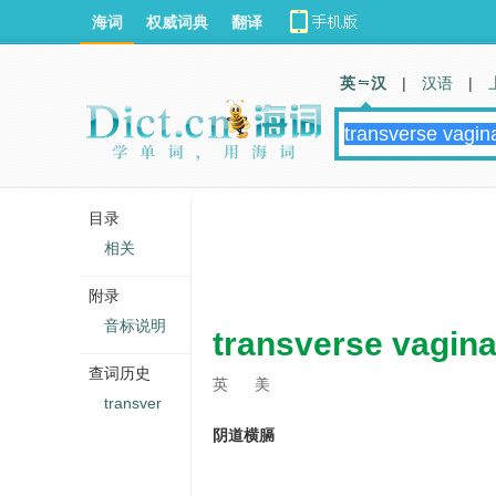
海词
权威词典
翻译
英 汉
|
汉语
|
目录
相关
附录
音标说明
transverse vagina
查词历史
英
美
transver
阴道横膈