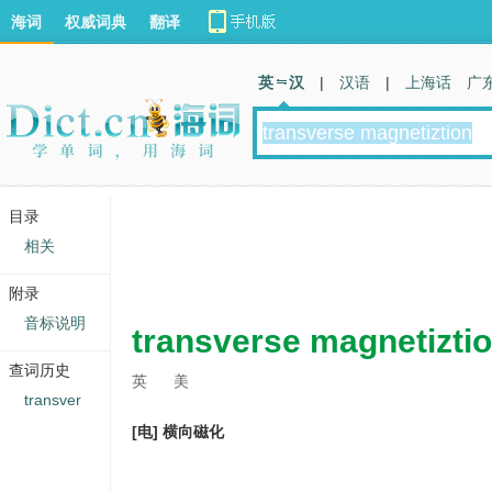
海词
权威词典
翻译
英 汉
|
汉语
|
上海话
广
目录
相关
附录
音标说明
transverse magnetizti
查词历史
英
美
transver
[电] 横向磁化