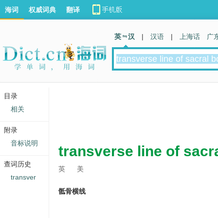
海词
权威词典
翻译
英 汉
|
汉语
|
上海话
广
目录
相关
附录
音标说明
transverse line of sacr
查词历史
英
美
transver
骶骨横线