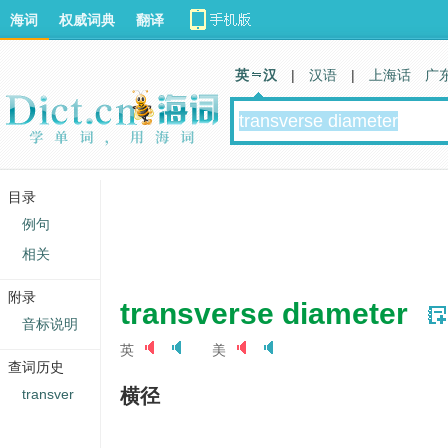
海词
权威词典
翻译
英 汉
|
汉语
|
上海话
广
目录
例句
相关
附录
transverse diameter
音标说明
英
美
查词历史
横径
transver