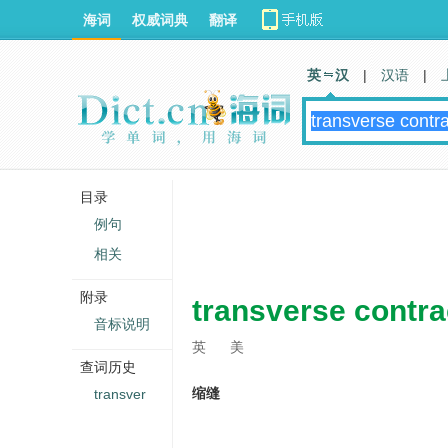
海词
权威词典
翻译
英 汉
|
汉语
|
目录
例句
相关
附录
transverse contrac
音标说明
英
美
查词历史
缩缝
transver