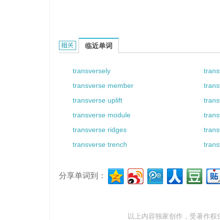
transverse bar的相关资料：
临近单词
transversely
tran
transverse member
trans
transverse uplift
tran
transverse module
tran
transverse ridges
trans
transverse trench
tran
分享单词到：
以上内容独家创作，受
著作权