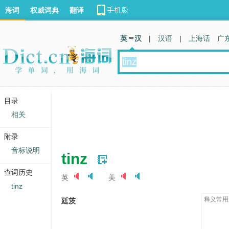
海词
权威词典
翻译
英 汉
|
汉语
|
上海话
广
目录
相关
附录
音标说明
tinz
查词历史
英
美
tinz
释义常用
廷茨