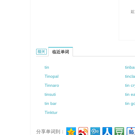
廷
Tinz的相关资料：
临近单词
tin
tinb
Tinopal
tincl
Tinnaro
tin cr
tinsuti
tin e
tin bar
tin g
Tinktur
分享单词到：