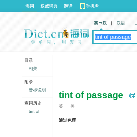
海词
权威词典
翻译
英 汉
|
汉语
|
目录
相关
附录
音标说明
tint of passage
查词历史
英
美
tint of
通过色辉