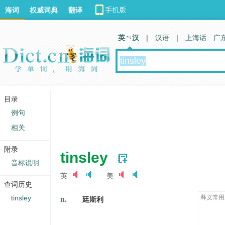
海词
权威词典
翻译
英 汉
|
汉语
|
上海话
广
目录
例句
相关
附录
tinsley
音标说明
英
美
查词历史
n.
tinsley
释义常用
廷斯利