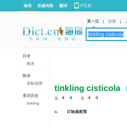
海词
权威词典
翻译
英 汉
|
汉语
|
目录
相关
附录
音标说明
tinkling cisticola
查词历史
英
美
tinkling
n.
叮响扇尾莺