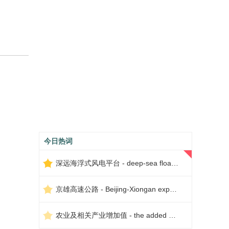
今日热词
深远海浮式风电平台 - deep-sea floating wind power platform
京雄高速公路 - Beijing-Xiongan expressway
农业及相关产业增加值 - the added value of agriculture and related industries