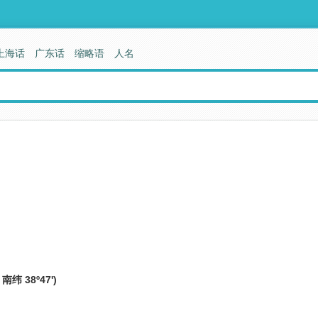
上海话
广东话
缩略语
人名
纬 38º47')