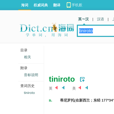
海词
权威词典
翻译
英 汉
|
汉语
|
目录
相关
附录
音标说明
tiniroto
查词历史
英
美
tiniroto
n.
蒂尼罗托(在新西兰；东经 177º34' 南