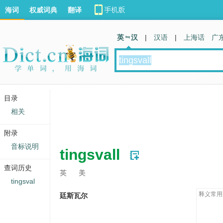
海词
权威词典
翻译
英 汉
|
汉语
|
上海话
广
目录
相关
附录
音标说明
tingsvall
查词历史
英
美
tingsval
释义常用
廷斯瓦尔