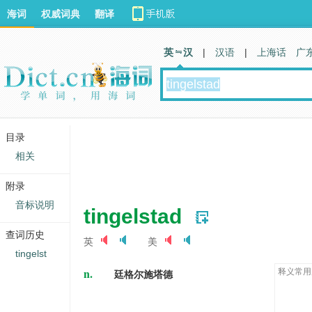
海词
权威词典
翻译
英 汉
|
汉语
|
上海话
广
目录
相关
附录
音标说明
tingelstad
查词历史
英
美
tingelst
n.
释义常用
廷格尔施塔德