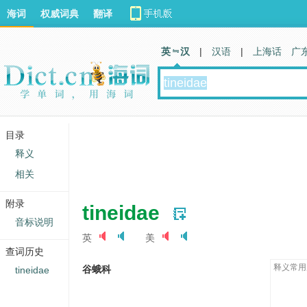
海词
权威词典
翻译
英 汉
|
汉语
|
上海话
广
目录
释义
相关
附录
tineidae
音标说明
英
美
查词历史
释义常用
谷蛾科
tineidae