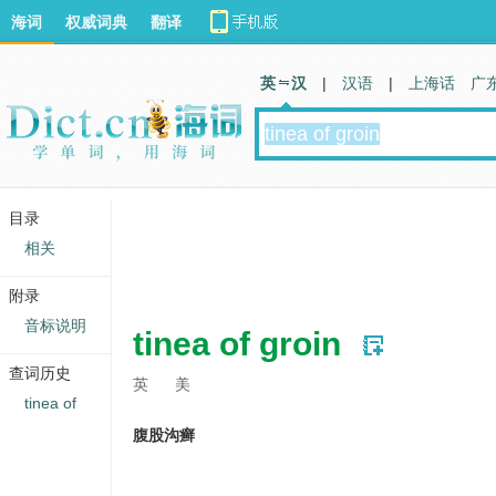
海词
权威词典
翻译
英 汉
|
汉语
|
上海话
广
目录
相关
附录
音标说明
tinea of groin
查词历史
英
美
tinea of
腹股沟癣