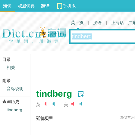
海词
权威词典
翻译
英 汉
|
汉语
|
上海话
广
目录
相关
附录
音标说明
tindberg
查词历史
英
美
tindberg
释义常用
廷德贝里