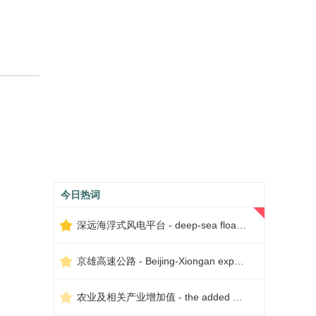
今日热词
深远海浮式风电平台 - deep-sea floating wind power platform
京雄高速公路 - Beijing-Xiongan expressway
农业及相关产业增加值 - the added value of agriculture and related industries