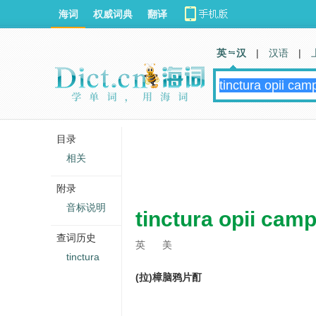
海词
权威词典
翻译
英 汉
|
汉语
|
目录
相关
附录
音标说明
tinctura opii cam
查词历史
英
美
tinctura
(拉)樟脑鸦片酊