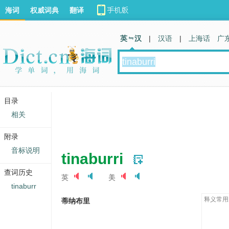
海词
权威词典
翻译
英 汉
|
汉语
|
上海话
广
目录
相关
附录
音标说明
tinaburri
查词历史
英
美
tinaburr
释义常用
蒂纳布里