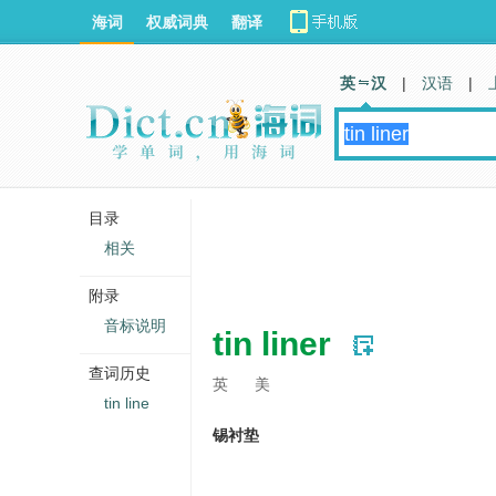
海词
权威词典
翻译
英 汉
|
汉语
|
目录
相关
附录
音标说明
tin liner
查词历史
英
美
tin line
锡衬垫