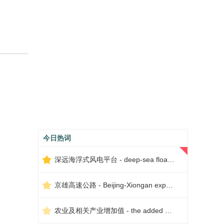
今日热词
深远海浮式风电平台 - deep-sea floating wind power platform
京雄高速公路 - Beijing-Xiongan expressway
农业及相关产业增加值 - the added value of agriculture and related industries