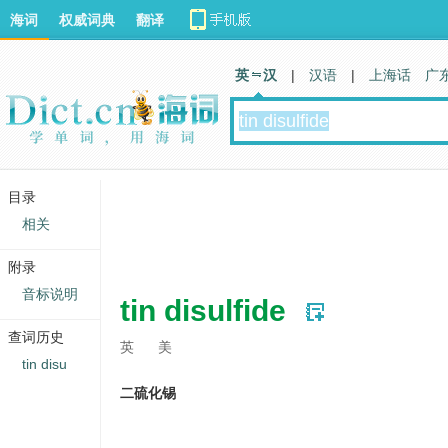
海词
权威词典
翻译
英 汉
|
汉语
|
上海话
广
目录
相关
附录
音标说明
tin disulfide
查词历史
英
美
tin disu
二硫化锡