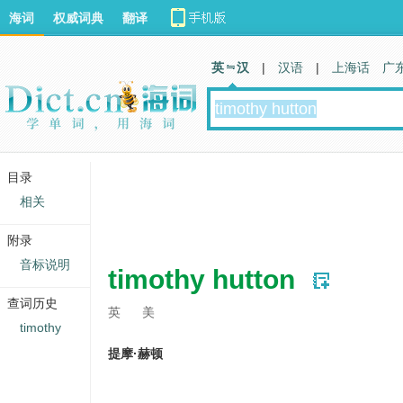
海词
权威词典
翻译
英 汉
|
汉语
|
上海话
广
目录
相关
附录
音标说明
timothy hutton
查词历史
英
美
timothy
提摩·赫顿