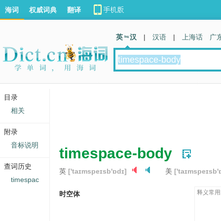
海词
权威词典
翻译
英 汉
|
汉语
|
上海话
广
目录
相关
附录
音标说明
timespace-body
查词历史
英
['taɪmspeɪsb'ɒdɪ]
美
['taɪmspeɪsb'
timespac
释义常用
时空体