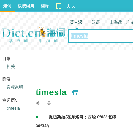
海词
权威词典
翻译
英 汉
|
汉语
|
上海话
广
目录
相关
附录
音标说明
timesla
查词历史
英
美
timesla
n.
提迈斯拉(在摩洛哥；西经 6º08' 北纬
30º34')