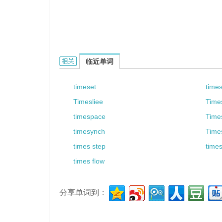
Timesla的相关资料：
临近单词
timeset
time
Timesliee
Time
timespace
Times
timesynch
Time
times step
time
times flow
分享单词到：