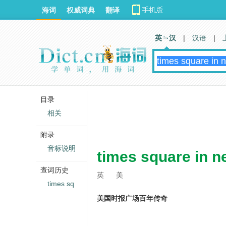
海词
权威词典
翻译
英 汉
|
汉语
|
目录
相关
附录
音标说明
times square in n
查词历史
英
美
times sq
美国时报广场百年传奇