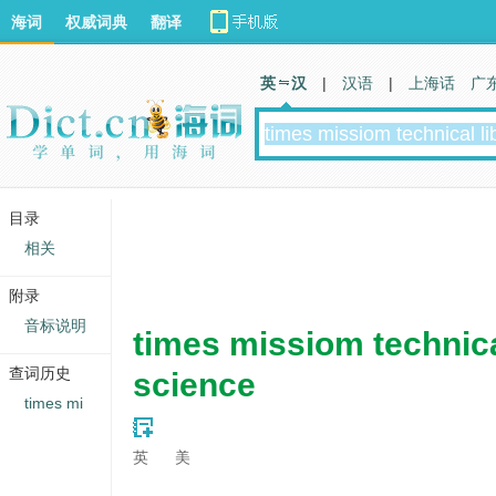
海词
权威词典
翻译
英 汉
|
汉语
|
上海话
广
目录
相关
附录
音标说明
times missiom technica
查词历史
science
times mi
英
美