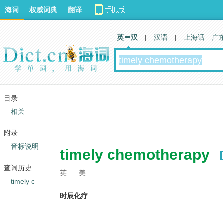
海词
权威词典
翻译
英 汉
|
汉语
|
上海话
广
目录
相关
附录
音标说明
timely chemotherapy
查词历史
英
美
timely c
时辰化疗