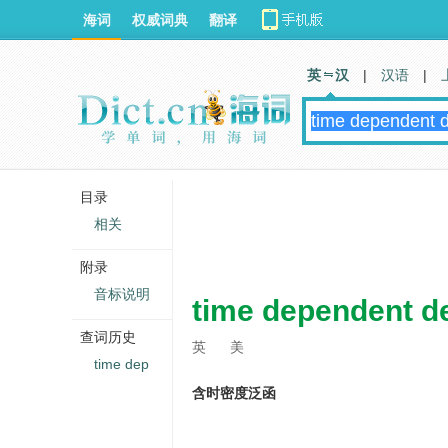
海词
权威词典
翻译
英 汉
|
汉语
|
目录
相关
附录
音标说明
time dependent de
查词历史
英
美
time dep
含时密度泛函