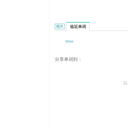
Time dependent density function
临近单词
time
分享单词到：
以