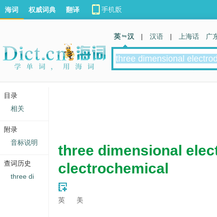
海词
权威词典
翻译
英 汉
|
汉语
|
上海话
广
目录
相关
附录
音标说明
three dimensional elec
查词历史
clectrochemical
three di
英
美