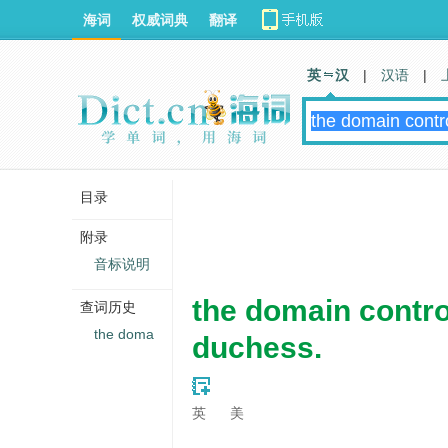
海词
权威词典
翻译
英 汉
|
汉语
|
目录
附录
音标说明
the domain contro
查词历史
the doma
duchess.
英
美