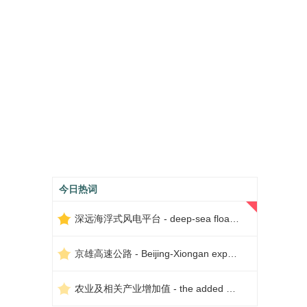
今日热词
深远海浮式风电平台 - deep-sea floating wind power platform
京雄高速公路 - Beijing-Xiongan expressway
农业及相关产业增加值 - the added value of agriculture and related industries