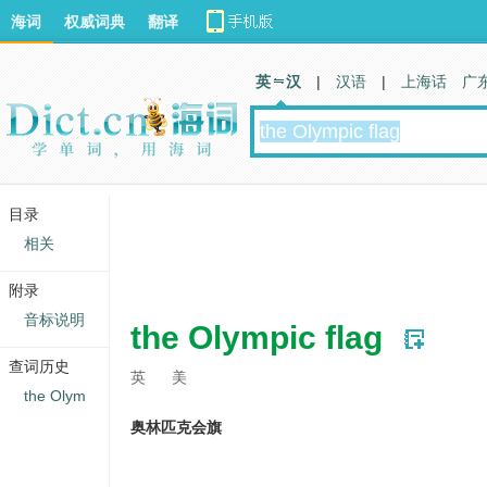
海词
权威词典
翻译
英 汉
|
汉语
|
上海话
广
目录
相关
附录
音标说明
the Olympic flag
查词历史
英
美
the Olym
奥林匹克会旗