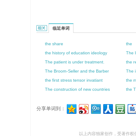
the Olympic flag的相关资料：
临近单词
the share
the
the history of education ideology
The I
The patient is under treatment.
the r
The Broom-Seller and the Barber
The i
the first stress tensor invatiant
the 
The construction of new countries
the 
分享单词到：
以上内容独家创作，受
著作权