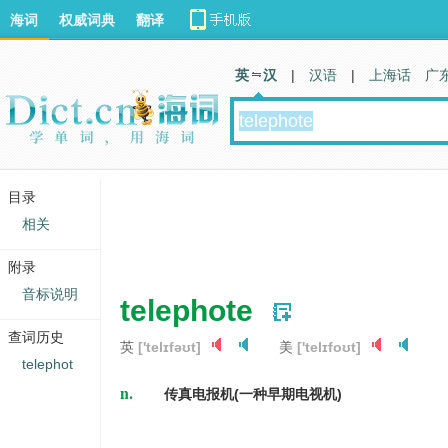
海词
权威词典
翻译
英 汉
|
汉语
|
上海话
广
目录
相关
附录
音标说明
telephote
查词历史
英
['telɪfəʊt]
美
['telɪfoʊt]
telephot
n.
传真电报机(一种早期电视机)