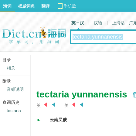
海词
权威词典
翻译
英 汉
|
汉语
|
上海话
广
目录
相关
附录
音标说明
tectaria yunnanensis
查词历史
英
美
tectaria
n.
云南叉蕨