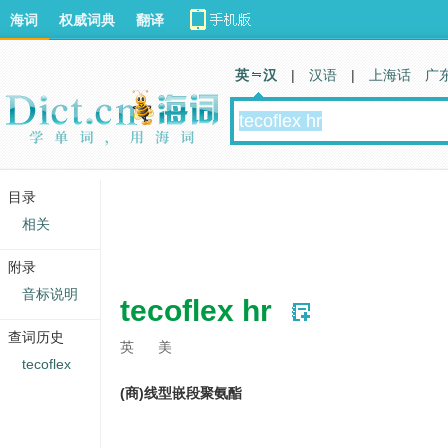
海词
权威词典
翻译
英 汉
|
汉语
|
上海话
广
目录
相关
附录
音标说明
tecoflex hr
查词历史
英
美
tecoflex
(商)线型嵌段聚氨酯