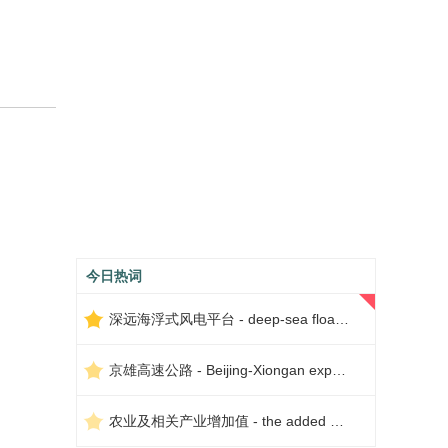
今日热词
深远海浮式风电平台 - deep-sea floating wind power platform
京雄高速公路 - Beijing-Xiongan expressway
农业及相关产业增加值 - the added value of agriculture and related industries