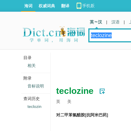
海词
权威词典
翻译
英 汉
|
汉语
|
目录
相关
附录
音标说明
teclozine
查词历史
英
美
teclozin
对二甲苯氯醋胺[抗阿米巴药]