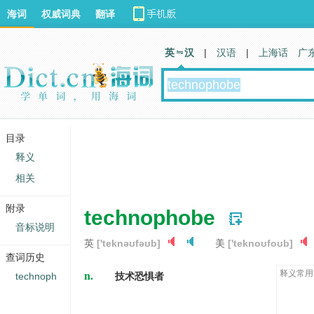
海词
权威词典
翻译
英 汉
|
汉语
|
上海话
广
目录
释义
相关
附录
technophobe
音标说明
英
['teknəʊfəʊb]
美
['teknoʊfoʊb]
查词历史
n.
释义常用
technoph
技术恐惧者