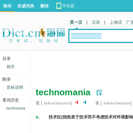
海词
权威词典
翻译
英 汉
|
汉语
|
上海话
广
目录
相关
附录
音标说明
technomania
查词历史
英
[ˌteknə'meɪnɪə]
美
[ˌteknə'meɪnɪə]
technoma
n.
技术狂(指热衷于技术而不考虑技术对环境影响